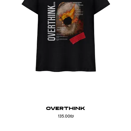
OVERTHINK
Price
‏135.00 ‏₪