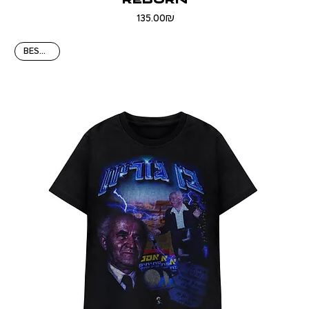
Price
‏135.00 ‏₪
BEST HIT!