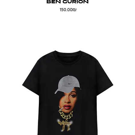
BEN GURION
Price
‏150.00 ‏₪