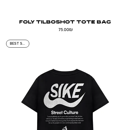
FOLY TILBOSHOT TOTE BAG
Price
‏75.00 ‏₪
BEST SELLER