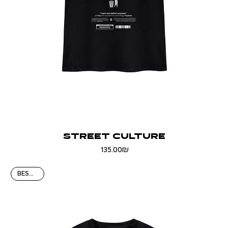
STREET CULTURE
Price
‏135.00 ‏₪
BEST HIT!