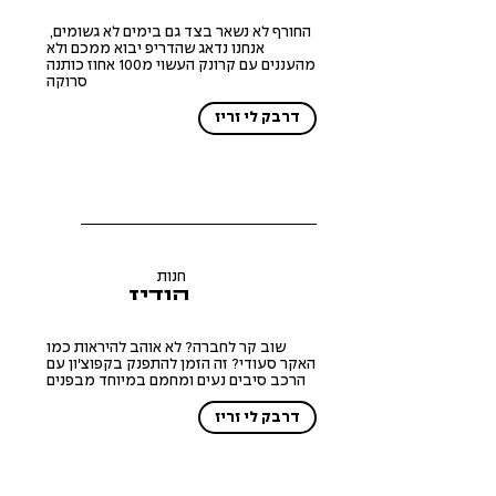
החורף לא נשאר בצד גם בימים לא גשומים,
אנחנו נדאג שהדריפ יבוא ממכם ולא
מהעננים עם קרונק העשוי מ100 אחוז כותנה
סרוקה
דרבק לי זריז
חנות
הודיז
שוב קר לחברה? לא אוהב להיראות כמו
האקר סעודי? זה הזמן להתפנק בקפוצ'ון עם
הרכב סיבים נעים ומחמם במיוחד מבפנים
דרבק לי זריז