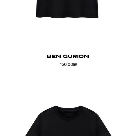
BEN GURION
Price
‏150.00 ‏₪